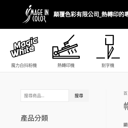
顛覆色彩有限公司_熱轉印的
魔力白抖粉機
熱轉印機
割字機
首
搜尋
產品分類
顯