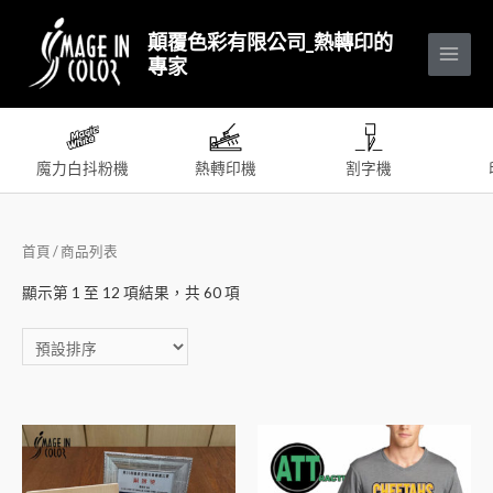
顛覆色彩有限公司_熱轉印的
專家
魔力白抖粉機
熱轉印機
割字機
首頁
/ 商品列表
顯示第 1 至 12 項結果，共 60 項