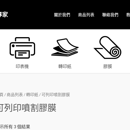
專家
關於我們
商品列表
聯絡我們
印表機
轉印紙
膠膜
頁
/
商品列表
/
轉印紙
/ 可列印噴割膠膜
可列印噴割膠膜
示所有 3 個結果