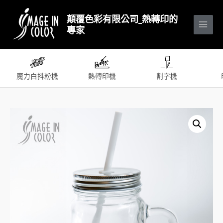
顛覆色彩有限公司_熱轉印的
專家
魔力白抖粉機
熱轉印機
割字機