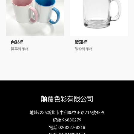
內彩杯
玻璃杯
昇華轉印杯
碳粉轉印杯
顛覆色彩有限公司
地址: 235新北市中和區中正路716號4F-9
統編:96880279
電話:02-8227-8218